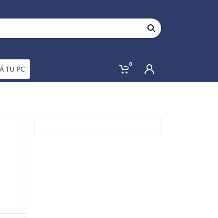
0
Á TU PC