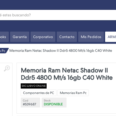
oks
Garantía
Corporativo
Contacto
Mis Pedidos
ARM
Memoria Ram Netac Shadow II Ddr5 4800 Mt/s 16gb C40 White
 Pc
Memoria Ram Netac Shadow II
Ddr5 4800 Mt/s 16gb C40 White
EXCLUSIVO ONLINE
Componentes de PC
Memorias Ram Pc
Cod
Stock
#539687
DISPONIBLE