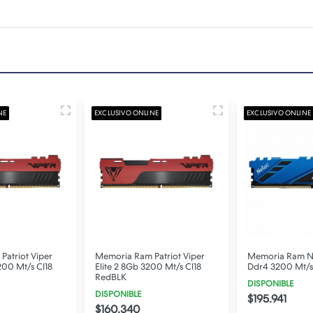
NE
EXCLUSIVO ONLINE
EXCLUSIVO ONLINE
atriot Viper
Memoria Ram Patriot Viper
Memoria Ram N
200 Mt/s Cl18
Elite 2 8Gb 3200 Mt/s Cl18
Ddr4 3200 Mt/s
RedBLK
DISPONIBLE
DISPONIBLE
$195.941
$160.340