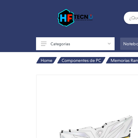
Notebo
Categorias
Home
Componentes de PC
Memorias Ram
Accesorios
Componentes de PC
Conectividad
Impresoras
Otros
Perifericos