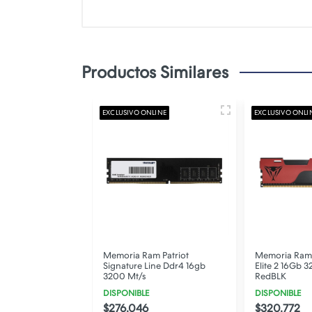
Productos Similares
LINE
EXCLUSIVO ONLINE
EXCLUSIVO ONLI
 Patriot Viper
Memoria Ram Patriot
Memoria Ram P
dr5 32gb 7000
Signature Line Ddr4 16gb
Elite 2 16Gb 3
K Hs Kit (2x16gb)
3200 Mt/s
RedBLK
DISPONIBLE
DISPONIBLE
$276.046
$320.772