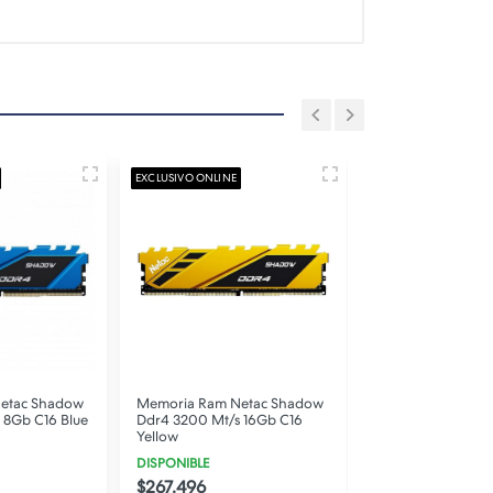
EXCLUSIVO ONLINE
EXCLUSIVO ONLINE
etac Shadow
Memoria Ram Netac Shadow
Memoria Ram Ne
 8Gb C16 Blue
Ddr4 3200 Mt/s 16Gb C16
Ddr4 3200 Mt/s 
Yellow
Yellow
DISPONIBLE
DISPONIBLE
$267.496
$180.266