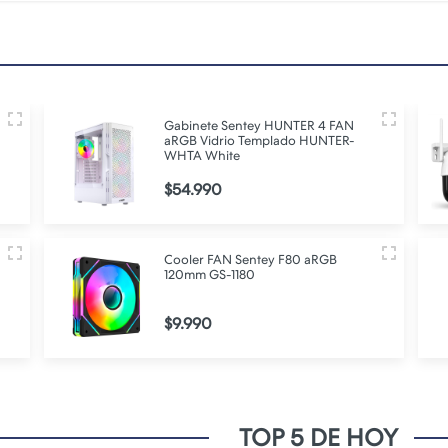
Gabinete Sentey HUNTER 4 FAN
aRGB Vidrio Templado HUNTER-
WHTA White
$54.990
Cooler FAN Sentey F80 aRGB
120mm GS-1180
$9.990
TOP 5 DE HOY