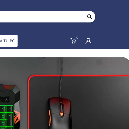
0
Á TU PC