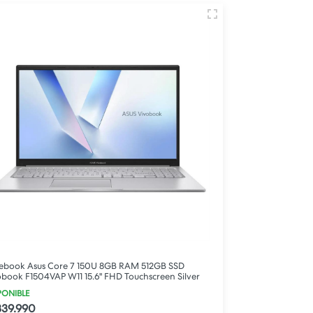
ebook Asus Core 7 150U 8GB RAM 512GB SSD
obook F1504VAP W11 15.6" FHD Touchscreen Silver
PONIBLE
339.990