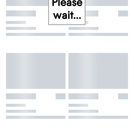
Please
wait...