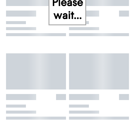
Please
wait...