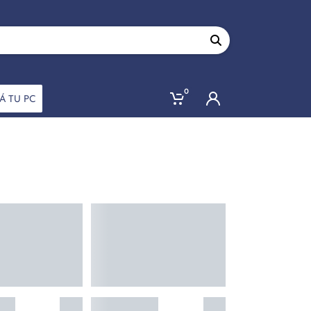
0
Á TU PC