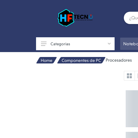
Notebo
Categorias
Procesadores
Home
Componentes de PC
Accesorios
Componentes de PC
Conectividad
Impresoras
Otros
Perifericos