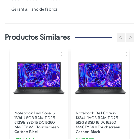
Garantía: 1 año de fabrica
Productos Similares
5
Notebook Dell Core i5
Notebook Dell Core i5
N
1334U 8GB RAM DDR5
1334U 16GB RAM DDR5
512GB SSD 15 DC15250
512GB SSD 15 DC15250
M4CFY W11 Touchscreen
M4CFY W11 Touchscreen
Carbon Black
Carbon Black