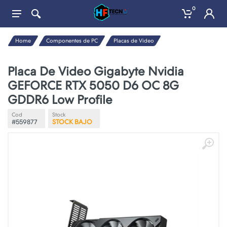
0
Home
Componentes de PC
Placas de Video
Placa De Video Gigabyte Nvidia
GEFORCE RTX 5050 D6 OC 8G
GDDR6 Low Profile
Cod
Stock
#559877
STOCK BAJO