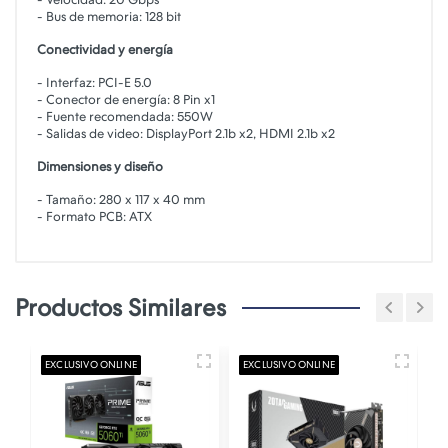
- Bus de memoria: 128 bit
Conectividad y energía
- Interfaz: PCI-E 5.0
- Conector de energía: 8 Pin x1
- Fuente recomendada: 550W
- Salidas de video: DisplayPort 2.1b x2, HDMI 2.1b x2
Dimensiones y diseño
- Tamaño: 280 x 117 x 40 mm
- Formato PCB: ATX
Productos Similares
EXCLUSIVO ONLINE
EXCLUSIVO ONLINE
E