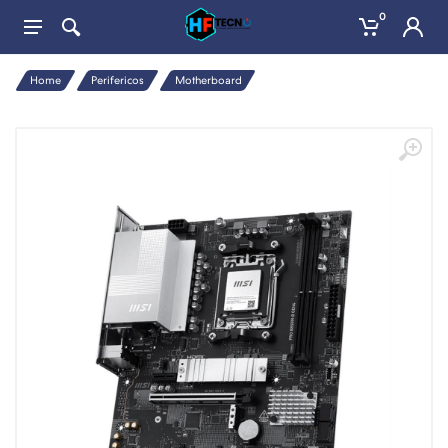
0
Home
Perifericos
Motherboard