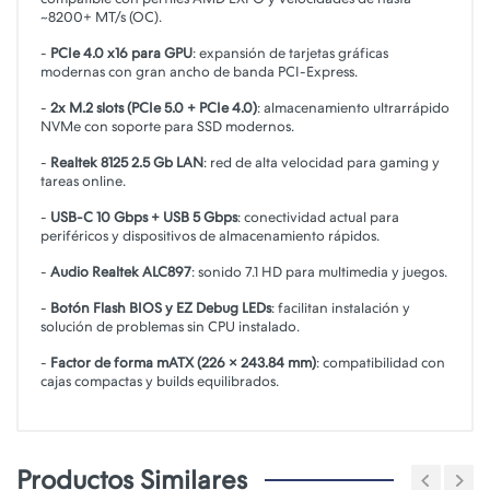
~8200+ MT/s (OC).
-
PCIe 4.0 x16 para GPU
: expansión de tarjetas gráficas
modernas con gran ancho de banda PCI-Express.
-
2x M.2 slots (PCIe 5.0 + PCIe 4.0)
: almacenamiento ultrarrápido
NVMe con soporte para SSD modernos.
-
Realtek 8125 2.5 Gb LAN
: red de alta velocidad para gaming y
tareas online.
-
USB-C 10 Gbps + USB 5 Gbps
: conectividad actual para
periféricos y dispositivos de almacenamiento rápidos.
-
Audio Realtek ALC897
: sonido 7.1 HD para multimedia y juegos.
-
Botón Flash BIOS y EZ Debug LEDs
: facilitan instalación y
solución de problemas sin CPU instalado.
-
Factor de forma mATX (226 × 243.84 mm)
: compatibilidad con
cajas compactas y builds equilibrados.
Productos Similares