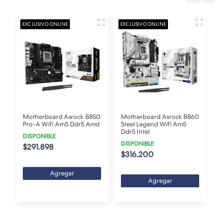
EXCLUSIVO ONLINE
EXCLUSIVO ONLINE
E
Motherboard Asrock B850
Motherboard Asrock B860
Pro-A Wifi Am5 Ddr5 Amd
Steel Legend Wifi Am5
Ddr5 Intel
DISPONIBLE
DISPONIBLE
$291.898
$316.200
Agregar
Agregar