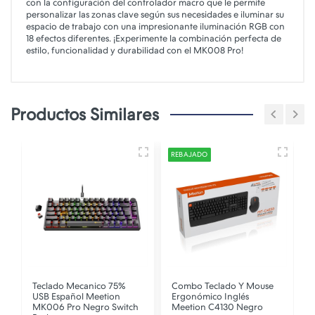
con la configuración del controlador macro que le permite
personalizar las zonas clave según sus necesidades e iluminar su
espacio de trabajo con una impresionante iluminación RGB con
18 efectos diferentes. ¡Experimente la combinación perfecta de
estilo, funcionalidad y durabilidad con el MK008 Pro!
Productos Similares
REBAJADO
Teclado Mecanico 75%
Combo Teclado Y Mouse
n
USB Español Meetion
Ergonómico Inglés
MK006 Pro Negro Switch
Meetion C4130 Negro