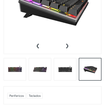
‹
›
Perifericos
Teclados