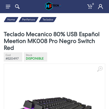
0
Home
Perifericos
Teclados
Teclado Mecanico 80% USB Español
Meetion MK008 Pro Negro Switch
Red
Cod
Stock
#520497
DISPONIBLE