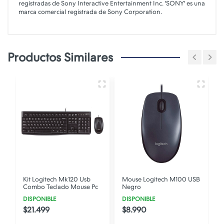
registradas de Sony Interactive Entertainment Inc. 'SONY' es una
marca comercial registrada de Sony Corporation.
Productos Similares
Mouse Logitech M100 USB
Disco Externo WD
c
Negro
Elements 2TB HDD Disco
Portable 2.5 USB
DISPONIBLE
DISPONIBLE
$8.990
$299.990