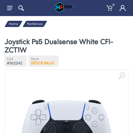
0
Home
Perifericos
Joystick Ps5 Dualsense White CFI-
ZCT1W
Cod
Stock
#362242
STOCK BAJO